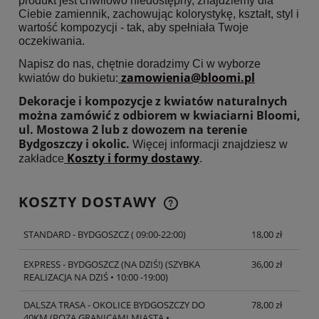
produkt jest chwilowo niedostępny, znajdziemy dla
Ciebie zamiennik, zachowując kolorystykę, kształt, styl i
wartość kompozycji - tak, aby spełniała Twoje
oczekiwania.
Napisz do nas, chętnie doradzimy Ci w wyborze
zamowienia@bloomi.pl
kwiatów do bukietu:
Dekoracje i kompozycje z kwiatów naturalnych
można zamówić z odbiorem w kwiaciarni Bloomi,
ul. Mostowa 2 lub z dowozem na terenie
Bydgoszczy i okolic.
Więcej informacji znajdziesz w
Koszty i formy dostawy
zakładce
.
KOSZTY DOSTAWY
CENA NIE ZAWIERA EWENTUALNYCH KOSZTÓW
PŁATNOŚCI
STANDARD - BYDGOSZCZ
( 09:00-22:00)
18,00 zł
EXPRESS - BYDGOSZCZ (NA DZIŚ!)
(SZYBKA
36,00 zł
REALIZACJA NA DZIŚ • 10:00 -19:00)
DALSZA TRASA - OKOLICE BYDGOSZCZY DO
78,00 zł
40KM
(POZA GRANICAMI MIASTA •