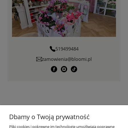
519499484
zamowienia@bloomi.pl
KONTAKT
Dbamy o Twoją prywatność
PŁATNOŚCI I DOSTAWA
Pliki cookies i pokrewne im technologie umożliwiają poprawne