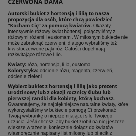
CZERWONA DAMA
Autorski bukiet z hortensją i lilią to nasza
propozycja dla osób, które chcą powiedzieć
”Kocham Cię” za pomocą kwiatów.
Okazały
intensywnie różowy kwiat hortensji połączyliśmy z
różowymi różami i eustomami. W miłosnym bukiecie nie
może zabraknąć czerwieni, dlatego wybraliśmy też
krwistoczerwone pąki róż. Całości dopełniają
rozkwitające różowe lilie.
Kwiaty:
róża, hortensja, lilia, eustoma
Kolorystyka:
odcienie różu, magenta, czerwień,
odcienie zieleni
Wybierz bukiet z hortensją i lilią jako prezent
urodzinowy lub z okazji rocznicy ślubu lub
pierwszej randki dla kobiety, którą kochasz.
Gwarantujemy, że najpiękniejsze naturalne kwiaty, które
wykorzystaliśmy w bukiecie pomogą Ci przekonać
Twoją wybrankę o nieprzemijającej sile Twojego
uczucia. Jeśli chcesz, aby bukiet zrobił na niej jeszcze
większe wrażenie, koniecznie dołącz do kwiatów
własnoręcznie napisany list miłosny lub bilecik z