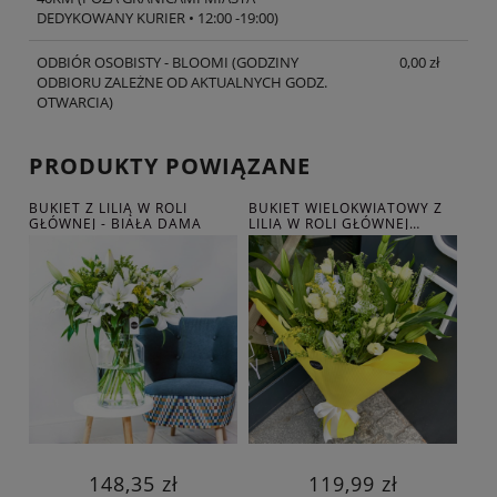
DEDYKOWANY KURIER • 12:00 -19:00)
ODBIÓR OSOBISTY - BLOOMI
(GODZINY
0,00 zł
ODBIORU ZALEŻNE OD AKTUALNYCH GODZ.
OTWARCIA)
PRODUKTY POWIĄZANE
BUKIET Z LILIĄ W ROLI
BUKIET WIELOKWIATOWY Z
AUT
GŁÓWNEJ - BIAŁA DAMA
LILIĄ W ROLI GŁÓWNEJ
HOR
ZAPACH WIOSNY
SŁO
148,35 zł
119,99 zł