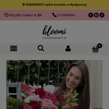
🚚 Dostarczamy do 40 km od Bydgoszczy
Wysyłka nawet w
2h
519499484