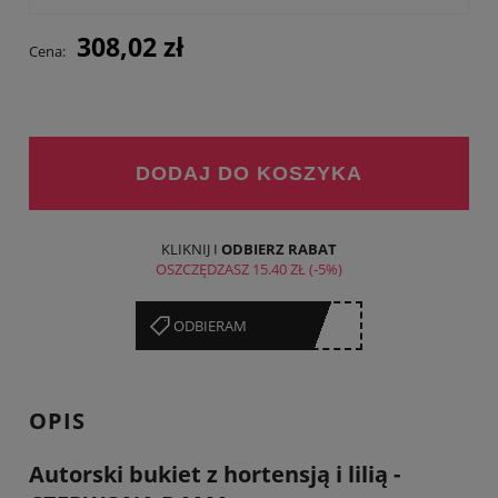
Cena nie zawiera ewentualnych kosztów płatności
308,02 zł
Cena:
DODAJ DO KOSZYKA
KLIKNIJ I
ODBIERZ RABAT
OSZCZĘDZASZ
15.40 ZŁ
(-5%)
******XX
ODBIERAM
OPIS
Autorski bukiet z hortensją i lilią -