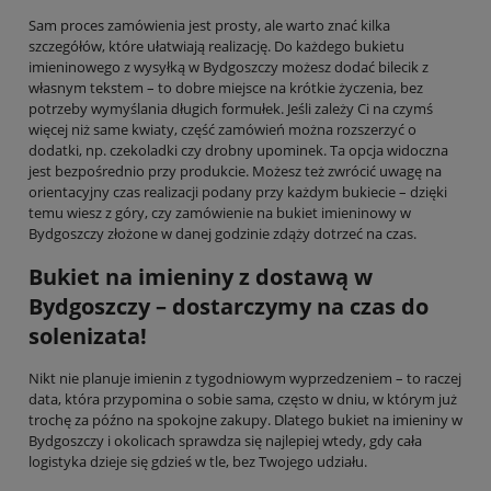
Sam proces zamówienia jest prosty, ale warto znać kilka
szczegółów, które ułatwiają realizację. Do każdego bukietu
imieninowego z wysyłką w Bydgoszczy możesz dodać bilecik z
własnym tekstem – to dobre miejsce na krótkie życzenia, bez
potrzeby wymyślania długich formułek. Jeśli zależy Ci na czymś
więcej niż same kwiaty, część zamówień można rozszerzyć o
dodatki, np. czekoladki czy drobny upominek. Ta opcja widoczna
jest bezpośrednio przy produkcie. Możesz też zwrócić uwagę na
orientacyjny czas realizacji podany przy każdym bukiecie – dzięki
temu wiesz z góry, czy zamówienie na bukiet imieninowy w
Bydgoszczy złożone w danej godzinie zdąży dotrzeć na czas.
Bukiet na imieniny z dostawą w
Bydgoszczy – dostarczymy na czas do
solenizata!
Nikt nie planuje imienin z tygodniowym wyprzedzeniem – to raczej
data, która przypomina o sobie sama, często w dniu, w którym już
trochę za późno na spokojne zakupy. Dlatego bukiet na imieniny w
Bydgoszczy i okolicach sprawdza się najlepiej wtedy, gdy cała
logistyka dzieje się gdzieś w tle, bez Twojego udziału.