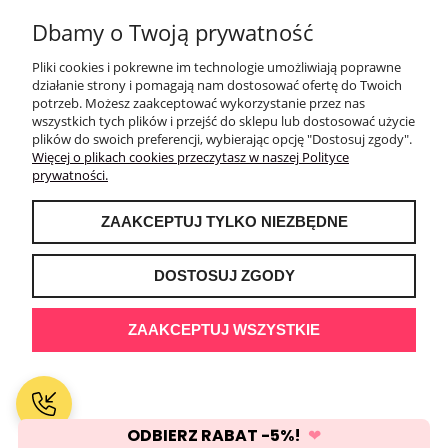
imieniny?
Dbamy o Twoją prywatność
Tak, w ofercie znajdziesz zarówno skromniejsze, jak i bardzo
rozbudowane bukiety imieninowe, w zależności od charakteru
Pliki cookies i pokrewne im technologie umożliwiają poprawne
uroczystości.
działanie strony i pomagają nam dostosować ofertę do Twoich
potrzeb. Możesz zaakceptować wykorzystanie przez nas
Jak zapłacić za bukiet imieninowy zamówiony
wszystkich tych plików i przejść do sklepu lub dostosować użycie
online?
plików do swoich preferencji, wybierając opcję "Dostosuj zgody".
Więcej o plikach cookies przeczytasz w naszej Polityce
Płatność realizowana jest elektronicznie od razu podczas składania
prywatności.
zamówienia, przed wysyłką kuriera.
Czy bukiet na imieniny może zostać dostarczony
ZAAKCEPTUJ TYLKO NIEZBĘDNE
jako niespodzianka?
Tak, kurier dostarcza bukiet bezpośrednio do solenizanta,
DOSTOSUJ ZGODY
zachowując efekt zaskoczenia.
Czy monobukiet to dobry wybór jako kwiaty na
ZAAKCEPTUJ WSZYSTKIE
imieniny?
Tak, monobukiety z róż, hortensji czy gipsówki to elegancka
alternatywa dla klasycznego, kolorowego bukietu imieninowego.
Jak długo utrzymuje świeżość bukiet imieninowy?