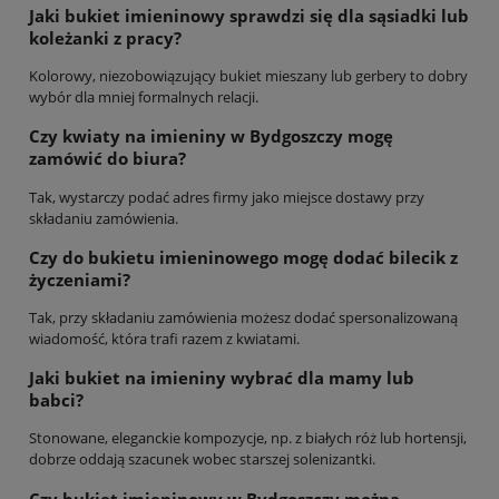
Jaki bukiet imieninowy sprawdzi się dla sąsiadki lub
koleżanki z pracy?
Kolorowy, niezobowiązujący bukiet mieszany lub gerbery to dobry
wybór dla mniej formalnych relacji.
Czy kwiaty na imieniny w Bydgoszczy mogę
zamówić do biura?
Tak, wystarczy podać adres firmy jako miejsce dostawy przy
składaniu zamówienia.
Czy do bukietu imieninowego mogę dodać bilecik z
życzeniami?
Tak, przy składaniu zamówienia możesz dodać spersonalizowaną
wiadomość, która trafi razem z kwiatami.
Jaki bukiet na imieniny wybrać dla mamy lub
babci?
Stonowane, eleganckie kompozycje, np. z białych róż lub hortensji,
dobrze oddają szacunek wobec starszej solenizantki.
Czy bukiet imieninowy w Bydgoszczy można