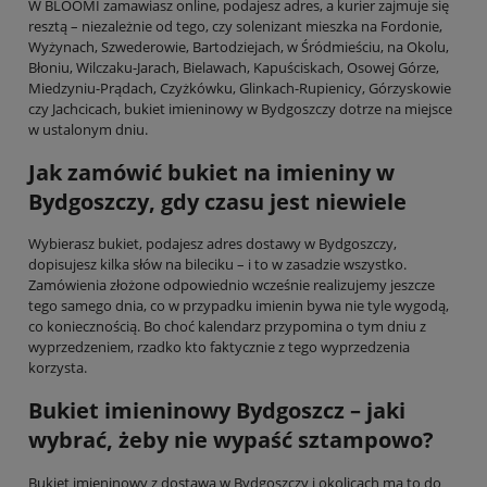
W BLOOMI zamawiasz online, podajesz adres, a kurier zajmuje się
resztą – niezależnie od tego, czy solenizant mieszka na Fordonie,
Wyżynach, Szwederowie, Bartodziejach, w Śródmieściu, na Okolu,
Błoniu, Wilczaku-Jarach, Bielawach, Kapuściskach, Osowej Górze,
Miedzyniu-Prądach, Czyżkówku, Glinkach-Rupienicy, Górzyskowie
czy Jachcicach, bukiet imieninowy w Bydgoszczy dotrze na miejsce
w ustalonym dniu.
Jak zamówić bukiet na imieniny w
Bydgoszczy, gdy czasu jest niewiele
Wybierasz bukiet, podajesz adres dostawy w Bydgoszczy,
dopisujesz kilka słów na bileciku – i to w zasadzie wszystko.
Zamówienia złożone odpowiednio wcześnie realizujemy jeszcze
tego samego dnia, co w przypadku imienin bywa nie tyle wygodą,
co koniecznością. Bo choć kalendarz przypomina o tym dniu z
wyprzedzeniem, rzadko kto faktycznie z tego wyprzedzenia
korzysta.
Bukiet imieninowy Bydgoszcz – jaki
wybrać, żeby nie wypaść sztampowo?
Bukiet imieninowy z dostawą w Bydgoszczy i okolicach ma to do