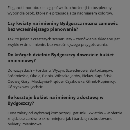
Elegancki monobukiet z gipsówki lub hortensji to bezpieczny
wybór dla osób, które nie przepadają za nadmiarem kolorów.
Czy kwiaty na imieniny Bydgoszcz można zamówić
bez wcześniejszego planowania?
Tak, to jeden z częstszych scenariuszy – zamówienie składane jest
zwykle w dniu imienin, bez wcześniejszego przygotowania.
Do których dzielnic Bydgoszczy dowozicie bukiet
imieninowy?
Do wszystkich – Fordonu, Wyżyn, Szwederowa, Bartodziejów,
Śródmieścia, Okola, Błonia, Wilczaka-Jarów, Bielaw, Kapuścisk,
Osowej Góry, Miedzynia-Prądów, Czyżkówka, Glinek-Rupienicy,
Górzyskowa i Jachcic.
Ile kosztuje bukiet na imieniny z dostawą w
Bydgoszczy?
Cena zależy od wybranej kompozycji i gatunku kwiatów – w ofercie
znajdziesz zarówno skromniejsze, jak i bardziej rozbudowane
bukiety imieninowe.