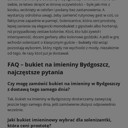
siebie, że łatwo skręcić w stronę oczywistości – byle jaki mix z
kiosku, wciśnięty w celofan i podany bez zastanowienia. A
wystarczy odrobina uwagi, żeby zamienić rutynowy gest w coś, co
faktycznie zapadnie w pamięć. Solenizantce, która ceni prostotę,
lepiej zaniesie się elegancki
monobukiet
z gipsówki albo hortensji,
niż przypadkowy zestaw kolorów. Ktoś, kto lubi żywioł i
intensywność, doceni gerbery albo kolorowe goździki. A jeśli w grę
wchodzi solenizant o klasycznym guście –
bukiety róż
wciąż
pozostają wyborem, który nigdy nie wychodzi z mody, niezależnie
od tego, ile razy ktoś już je dostawał.
FAQ – bukiet na imieniny Bydgoszcz,
najczęstsze pytania
Czy mogę zamówić bukiet na imieniny w Bydgoszczy
z dostawą tego samego dnia?
Tak, bukiet na imieniny w Bydgoszczy dostarczamy zazwyczaj
jeszcze tego samego dnia, jeśli zamówienie złożysz odpowiednio
wcześnie.
Jaki bukiet imieninowy wybrać dla solenizantki,
która ceni prostotę?