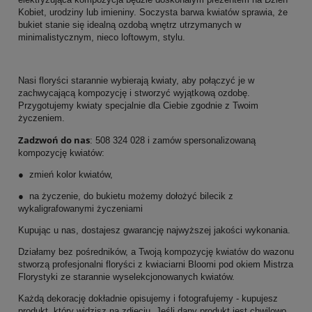
Kobiet, urodziny lub imieniny. Soczysta barwa kwiatów sprawia, że
bukiet stanie się idealną ozdobą wnętrz utrzymanych w
minimalistycznym, nieco loftowym, stylu.
Nasi floryści starannie wybierają kwiaty, aby połączyć je w
zachwycającą kompozycję i stworzyć wyjątkową ozdobę.
Przygotujemy kwiaty specjalnie dla Ciebie zgodnie z Twoim
życzeniem.
Zadzwoń do nas
: 508 324 028 i zamów spersonalizowaną
kompozycję kwiatów:
● zmień kolor kwiatów,
● na życzenie, do bukietu możemy dołożyć bilecik z
wykaligrafowanymi życzeniami
Kupując u nas, dostajesz gwarancję najwyższej jakości wykonania.
Działamy bez pośredników, a Twoją kompozycję kwiatów do wazonu
stworzą profesjonalni floryści z kwiaciarni Bloomi pod okiem Mistrza
Florystyki ze starannie wyselekcjonowanych kwiatów.
Każdą dekorację dokładnie opisujemy i fotografujemy - kupujesz
produkt, który widzisz na zdjęciu. Jeśli dany produkt jest chwilowo