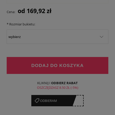
Cena nie zawiera ewentualnych kosztów płatności
od
169,92 zł
Cena:
*
Rozmiar bukietu:
DODAJ DO KOSZYKA
KLIKNIJ I
ODBIERZ RABAT
OSZCZĘDZASZ
8.50 ZŁ
(-5%)
******XX
ODBIERAM