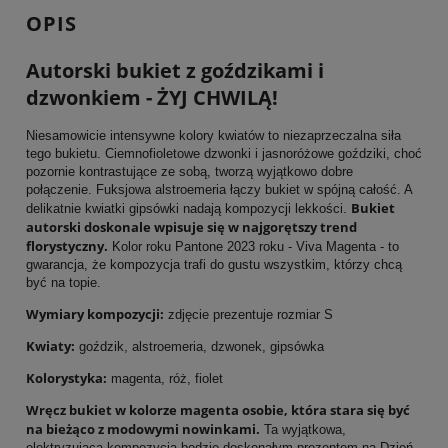
OPIS
Autorski bukiet z goździkami i
dzwonkiem - ŻYJ CHWILĄ!
Niesamowicie intensywne kolory kwiatów to niezaprzeczalna siła
tego bukietu. Ciemnofioletowe dzwonki i jasnoróżowe goździki, choć
pozornie kontrastujące ze sobą, tworzą wyjątkowo dobre
połączenie. Fuksjowa alstroemeria łączy bukiet w spójną całość. A
Bukiet
delikatnie kwiatki gipsówki nadają kompozycji lekkości.
autorski doskonale wpisuje się w najgorętszy trend
florystyczny.
Kolor roku Pantone 2023 roku - Viva Magenta - to
gwarancja, że kompozycja trafi do gustu wszystkim, którzy chcą
być na topie.
Wymiary kompozycji:
zdjęcie prezentuje rozmiar S
Kwiaty:
goździk, alstroemeria, dzwonek, gipsówka
Kolorystyka:
magenta, róż, fiolet
Wręcz bukiet w kolorze magenta osobie, która stara się być
na bieżąco z modowymi nowinkami.
Ta wyjątkowa,
elektryzująca kompozycja będzie doskonałym prezentem na Dzień