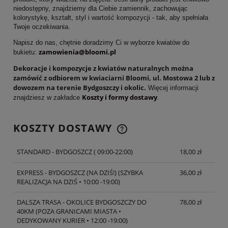
niedostępny, znajdziemy dla Ciebie zamiennik, zachowując
kolorystykę, kształt, styl i wartość kompozycji - tak, aby spełniała
Twoje oczekiwania.
Napisz do nas, chętnie doradzimy Ci w wyborze kwiatów do
zamowienia@bloomi.pl
bukietu:
Dekoracje i kompozycje z kwiatów naturalnych można
zamówić z odbiorem w kwiaciarni Bloomi, ul. Mostowa 2 lub z
dowozem na terenie Bydgoszczy i okolic.
Więcej informacji
Koszty i formy dostawy
znajdziesz w zakładce
.
KOSZTY DOSTAWY
CENA NIE ZAWIERA EWENTUALNYCH KOSZTÓW
PŁATNOŚCI
STANDARD - BYDGOSZCZ
( 09:00-22:00)
18,00 zł
EXPRESS - BYDGOSZCZ (NA DZIŚ!)
(SZYBKA
36,00 zł
REALIZACJA NA DZIŚ • 10:00 -19:00)
DALSZA TRASA - OKOLICE BYDGOSZCZY DO
78,00 zł
40KM
(POZA GRANICAMI MIASTA •
DEDYKOWANY KURIER • 12:00 -19:00)