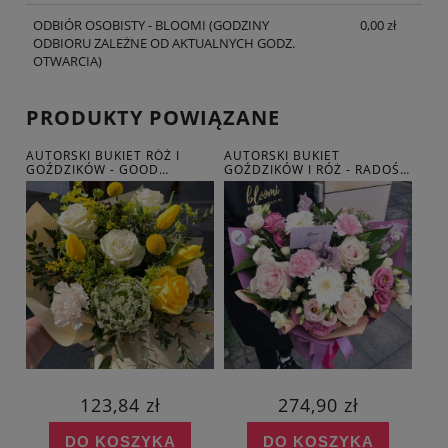
ODBIÓR OSOBISTY - BLOOMI
(GODZINY
0,00 zł
ODBIORU ZALEŻNE OD AKTUALNYCH GODZ.
OTWARCIA)
PRODUKTY POWIĄZANE
AUTORSKI BUKIET RÓŻ I
AUTORSKI BUKIET
AUT
-
GOŹDZIKÓW - GOOD
GOŹDZIKÓW I RÓŻ - RADOŚĆ
HOR
MORNING!
W ROZKWICIE
BEZ
123,84 zł
274,90 zł
DO KOSZYKA
DO KOSZYKA