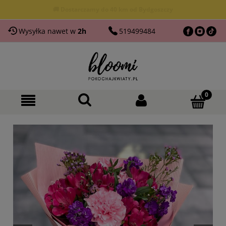
🚚 Dostarczamy do 40 km od Bydgoszczy
Wysyłka nawet w
2h
519499484