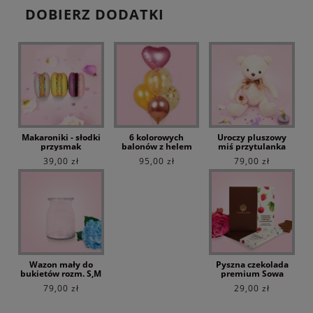
DOBIERZ DODATKI
Makaroniki - słodki
6 kolorowych
Uroczy pluszowy
przysmak
balonów z helem
miś przytulanka
39,00 zł
95,00 zł
79,00 zł
Wazon mały do
Pyszna czekolada
bukietów rozm. S,M
premium Sowa
79,00 zł
29,00 zł