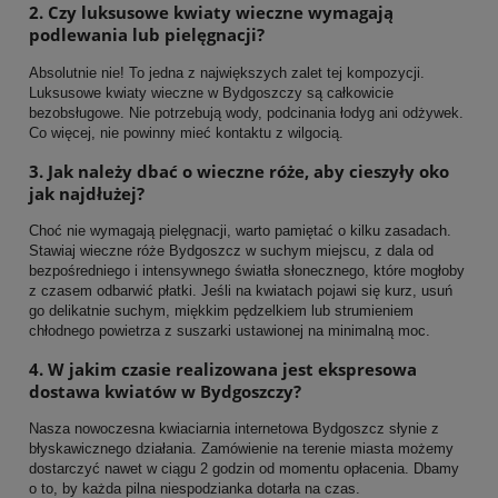
2. Czy luksusowe kwiaty wieczne wymagają
podlewania lub pielęgnacji?
Absolutnie nie! To jedna z największych zalet tej kompozycji.
Luksusowe kwiaty wieczne w Bydgoszczy są całkowicie
bezobsługowe. Nie potrzebują wody, podcinania łodyg ani odżywek.
Co więcej, nie powinny mieć kontaktu z wilgocią.
3. Jak należy dbać o wieczne róże, aby cieszyły oko
jak najdłużej?
Choć nie wymagają pielęgnacji, warto pamiętać o kilku zasadach.
Stawiaj wieczne róże Bydgoszcz w suchym miejscu, z dala od
bezpośredniego i intensywnego światła słonecznego, które mogłoby
z czasem odbarwić płatki. Jeśli na kwiatach pojawi się kurz, usuń
go delikatnie suchym, miękkim pędzelkiem lub strumieniem
chłodnego powietrza z suszarki ustawionej na minimalną moc.
4. W jakim czasie realizowana jest ekspresowa
dostawa kwiatów w Bydgoszczy?
Nasza nowoczesna kwiaciarnia internetowa Bydgoszcz słynie z
błyskawicznego działania. Zamówienie na terenie miasta możemy
dostarczyć nawet w ciągu 2 godzin od momentu opłacenia. Dbamy
o to, by każda pilna niespodzianka dotarła na czas.