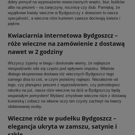
dobry pomysł na wyposażenie nowoczesnych wnętrz, biur, butików
albo na prezent – na zaręczyny, rocznicę czy ślub. Pamiętaj, że
wyjątkowe kwiaty wieczne w Bydgoszczy z dowozem to nasza
specjalność, a wieczne róże kurierem zawsze docierają świeże i
piękne.
Kwiaciarnia internetowa Bydgoszcz –
róże wieczne na zamówienie z dostawą
nawet w 2 godziny
Wszyscy żyjemy w biegu i doskonale wiemy, że najlepsze
niespodzianki robi się często pod wpływem impulsu. Właśnie
dlatego ekspresowa dostawa róż wiecznych Bydgoszcz tego
samego dnia to coś, w czym jesteśmy najlepsi. Niezależnie od
tego, czy planujesz prezent z wyprzedzeniem, czy potrzebujesz
ratunku na już, nasze róże wieczne na dziś w Bydgoszczy będą
wspaniałym pomysłem! Wybierz zmysłowe wieczne róże z dostawą
kurierską i zobacz na własne oczy ten czysty zachwyt na twarzy
obdarowanej osoby.
Wieczne róże w pudełku Bydgoszcz –
elegancja ukryta w zamszu, satynie i
szkle