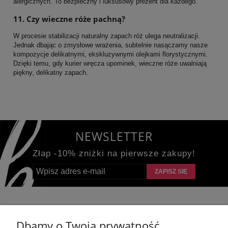
alergicznych. To bezpieczny i luksusowy prezent dla każdego.
11. Czy wieczne róże pachną?
W procesie stabilizacji naturalny zapach róż ulega neutralizacji.
Jednak dbając o zmysłowe wrażenia, subtelnie nasączamy nasze
kompozycje delikatnymi, ekskluzywnymi olejkami florystycznymi.
Dzięki temu, gdy kurier wręcza upominek, wieczne róże uwalniają
piękny, delikatny zapach.
NEWSLETTER
Złap -10% zniżki na pierwsze zakupy!
ZAPISZ SIĘ
KONTAKT
Dbamy o Twoją prywatność