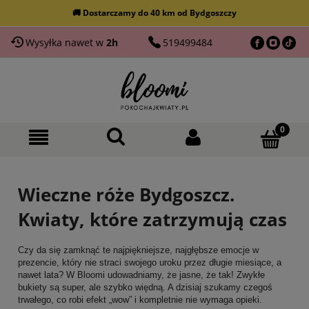
🌸 NAJWIĘKSZY wybór kwiatów w Bydgoszczy
Wysyłka nawet w
2h
519499484
Wieczne róże Bydgoszcz.
Kwiaty, które zatrzymują czas
Czy da się zamknąć te najpiękniejsze, najgłębsze emocje w
prezencie, który nie straci swojego uroku przez długie miesiące, a
nawet lata? W Bloomi udowadniamy, że jasne, że tak! Zwykłe
bukiety są super, ale szybko więdną. A dzisiaj szukamy czegoś
trwałego, co robi efekt „wow” i kompletnie nie wymaga opieki.