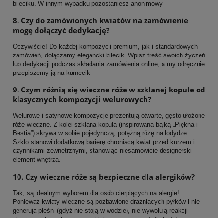
bileciku. W innym wypadku pozostaniesz anonimowy.
8. Czy do zamówionych kwiatów na zamówienie
mogę dołączyć dedykację?
Oczywiście! Do każdej kompozycji premium, jak i standardowych
zamówień, dołączamy elegancki bilecik. Wpisz treść swoich życzeń
lub dedykacji podczas składania zamówienia online, a my odręcznie
przepiszemy ją na karnecik.
9. Czym różnią się wieczne róże w szklanej kopule od
klasycznych kompozycji welurowych?
Welurowe i satynowe kompozycje prezentują otwarte, gęsto ułożone
róże wieczne. Z kolei szklana kopuła (inspirowana bajką „Piękna i
Bestia”) skrywa w sobie pojedynczą, potężną różę na łodydze.
Szkło stanowi dodatkową barierę chroniącą kwiat przed kurzem i
czynnikami zewnętrznymi, stanowiąc niesamowicie designerski
element wnętrza.
10. Czy wieczne róże są bezpieczne dla alergików?
Tak, są idealnym wyborem dla osób cierpiących na alergie!
Ponieważ kwiaty wieczne są pozbawione drażniących pyłków i nie
generują pleśni (gdyż nie stoją w wodzie), nie wywołują reakcji