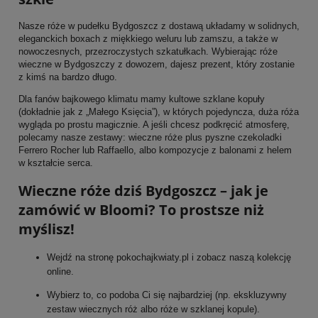
Nasze róże w pudełku Bydgoszcz z dostawą układamy w solidnych,
eleganckich boxach z miękkiego weluru lub zamszu, a także w
nowoczesnych, przezroczystych szkatułkach. Wybierając róże
wieczne w Bydgoszczy z dowozem, dajesz prezent, który zostanie
z kimś na bardzo długo.
Dla fanów bajkowego klimatu mamy kultowe szklane kopuły
(dokładnie jak z „Małego Księcia”), w których pojedyncza, duża róża
wygląda po prostu magicznie. A jeśli chcesz podkręcić atmosferę,
polecamy nasze zestawy: wieczne róże plus pyszne czekoladki
Ferrero Rocher lub Raffaello, albo kompozycje z balonami z helem
w kształcie serca.
Wieczne róże dziś Bydgoszcz – jak je
zamówić w Bloomi? To prostsze niż
myślisz!
Wejdź na stronę pokochajkwiaty.pl i zobacz naszą kolekcję
online.
Wybierz to, co podoba Ci się najbardziej (np. ekskluzywny
zestaw wiecznych róż albo róże w szklanej kopule).