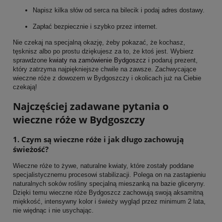
Napisz kilka słów od serca na bilecik i podaj adres dostawy.
Zapłać bezpiecznie i szybko przez internet.
Nie czekaj na specjalną okazję, żeby pokazać, że kochasz,
tęsknisz albo po prostu dziękujesz za to, że ktoś jest. Wybierz
sprawdzone
kwiaty na zamówienie Bydgoszcz
i podaruj prezent,
który zatrzyma najpiękniejsze chwile na zawsze. Zachwycające
wieczne róże z dowozem w Bydgoszczy i okolicach już na Ciebie
czekają!
Najczęściej zadawane pytania o
wieczne róże w Bydgoszczy
1. Czym są wieczne róże i jak długo zachowują
świeżość?
Wieczne róże to żywe, naturalne kwiaty, które zostały poddane
specjalistycznemu procesowi stabilizacji. Polega on na zastąpieniu
naturalnych soków rośliny specjalną mieszanką na bazie gliceryny.
Dzięki temu wieczne róże Bydgoszcz zachowują swoją aksamitną
miękkość, intensywny kolor i świeży wygląd przez minimum 2 lata,
nie więdnąc i nie usychając.