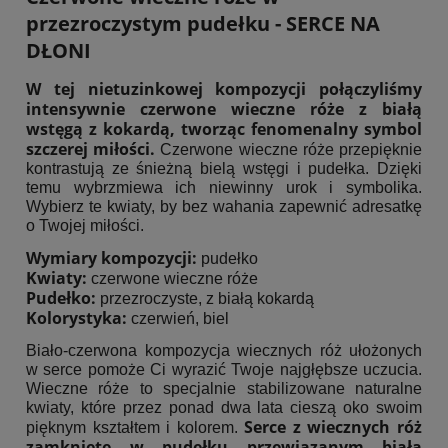
przezroczystym pudełku - SERCE NA
DŁONI
W tej nietuzinkowej kompozycji połączyliśmy
intensywnie czerwone wieczne róże z białą
wstęgą z kokardą, tworząc fenomenalny symbol
szczerej miłości.
Czerwone wieczne róże przepięknie
kontrastują ze śnieżną bielą wstęgi i pudełka. Dzięki
temu wybrzmiewa ich niewinny urok i symbolika.
Wybierz te kwiaty, by bez wahania zapewnić adresatkę
o Twojej miłości.
Wymiary kompozycji:
pudełko
Kwiaty:
czerwone wieczne róże
Pudełko:
przezroczyste, z białą kokardą
Kolorystyka:
czerwień, biel
Biało-czerwona kompozycja wiecznych róż ułożonych
w serce pomoże Ci wyrazić Twoje najgłębsze uczucia.
Wieczne róże to specjalnie stabilizowane naturalne
kwiaty, które przez ponad dwa lata cieszą oko swoim
Serce z wiecznych róż
pięknym kształtem i kolorem.
zamknięte w pudełku przewiązanym białą