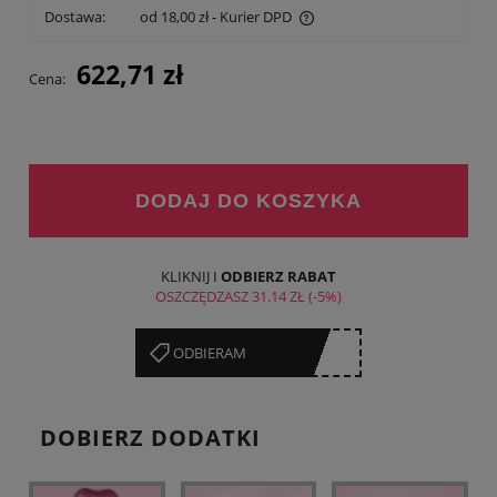
Dostawa:
od 18,00 zł
- Kurier DPD
Cena nie zawiera ewentualnych kosztów płatności
622,71 zł
Cena:
DODAJ DO KOSZYKA
KLIKNIJ I
ODBIERZ RABAT
OSZCZĘDZASZ
31.14 ZŁ
(-5%)
******XX
ODBIERAM
DOBIERZ DODATKI