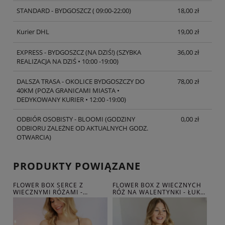
STANDARD - BYDGOSZCZ
( 09:00-22:00)
18,00 zł
Kurier DHL
19,00 zł
EXPRESS - BYDGOSZCZ (NA DZIŚ!)
(SZYBKA
36,00 zł
REALIZACJA NA DZIŚ • 10:00 -19:00)
DALSZA TRASA - OKOLICE BYDGOSZCZY DO
78,00 zł
40KM
(POZA GRANICAMI MIASTA •
DEDYKOWANY KURIER • 12:00 -19:00)
ODBIÓR OSOBISTY - BLOOMI
(GODZINY
0,00 zł
ODBIORU ZALEŻNE OD AKTUALNYCH GODZ.
OTWARCIA)
PRODUKTY POWIĄZANE
LO
FLOWER BOX SERCE Z
FLOWER BOX Z WIECZNYCH
PRE
WIECZNYMI RÓŻAMI -
RÓŻ NA WALENTYNKI - ŁUK
WIE
KOCHAM CIĘ!
KUPIDYNA
ROC