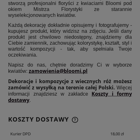
stworzą profesjonalni floryści z kwiaciarni Bloomi pod
okiem Mistrza Florystyki ze starannie
wyselekcjonowanych kwiatów.
Każdą dekorację dokładnie opisujemy i fotografujemy -
kupujesz produkt, który widzisz na zdjęciu. Jeśli dany
produkt jest chwilowo niedostępny, znajdziemy dla
Ciebie zamiennik, zachowując kolorystykę, kształt, styl i
wartość kompozycji - tak, aby spełniała Twoje
oczekiwania.
Napisz do nas, chętnie doradzimy Ci w wyborze
zamowienia@bloomi.pl
kwiatów:
Dekoracje i kompozycje z wiecznych róż możesz
zamówić z wysyłką na terenie całej Polski.
Więcej
Koszty i formy
informacji znajdziesz w zakładce
dostawy
.
KOSZTY DOSTAWY
CENA NIE ZAWIERA EWENTUALNYCH KOSZTÓW
PŁATNOŚCI
Kurier DPD
18,00 zł