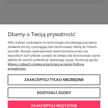
KONTAKT
Dbamy o Twoją prywatność
PŁATNOŚCI I DOSTAWA
Pliki cookies i pokrewne im technologie umożliwiają poprawne
działanie strony i pomagają nam dostosować ofertę do Twoich
potrzeb. Możesz zaakceptować wykorzystanie przez nas
POMOC
wszystkich tych plików i przejść do sklepu lub dostosować użycie
plików do swoich preferencji, wybierając opcję "Dostosuj zgody".
Więcej o plikach cookies przeczytasz w naszej Polityce
INFORMACJE
prywatności.
MOJE KONTO
ZAAKCEPTUJ TYLKO NIEZBĘDNE
DOSTOSUJ ZGODY
ZAAKCEPTUJ WSZYSTKIE