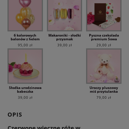
6 kolorowych
Makaroniki - słodki
Pyszna czekolada
balonów z helem
przysmak
premium Sowa
95,00 zł
39,00 zł
29,00 zł
Słodka urodzinowa
Uroczy pluszowy
babeczka
miś przytulanka
39,00 zł
79,00 zł
OPIS
Czerwone wieczne róże w