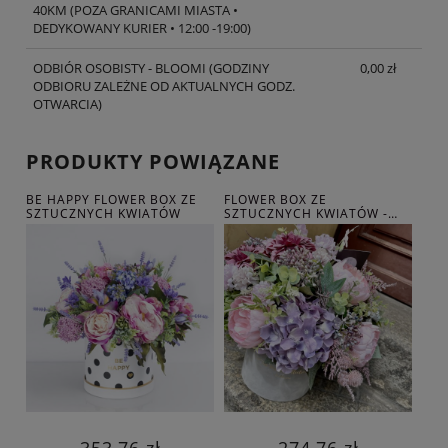
40KM
(POZA GRANICAMI MIASTA •
DEDYKOWANY KURIER • 12:00 -19:00)
ODBIÓR OSOBISTY - BLOOMI
(GODZINY
0,00 zł
ODBIORU ZALEŻNE OD AKTUALNYCH GODZ.
OTWARCIA)
PRODUKTY POWIĄZANE
BE HAPPY FLOWER BOX ZE
FLOWER BOX ZE
FLO
SZTUCZNYCH KWIATÓW
SZTUCZNYCH KWIATÓW -
SZT
EFEMERYDA
ROM