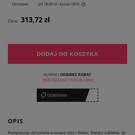
Dostawa:
od 18,00 zł
- Kurier DPD
Cena nie zawiera ewentualnych kosztów płatności
313,72 zł
Cena:
DODAJ DO KOSZYKA
KLIKNIJ I
ODBIERZ RABAT
OSZCZĘDZASZ
15.69 ZŁ
(-5%)
******XX
ODBIERAM
OPIS
Kompozycja utrzymana w tonacji różu i fioletu. Bardzo subtelna, do