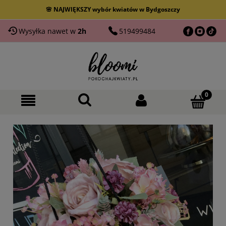
🚚 Dostarczamy do 40 km od Bydgoszczy
Wysyłka nawet w
2h
519499484