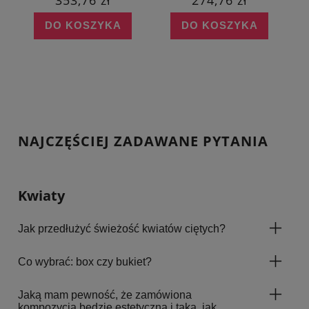
353,76 zł
274,76 zł
DO KOSZYKA
DO KOSZYKA
NAJCZĘŚCIEJ ZADAWANE PYTANIA
Kwiaty
Jak przedłużyć świeżość kwiatów ciętych?
Co wybrać: box czy bukiet?
Jaką mam pewność, że zamówiona
kompozycja będzie estetyczna i taka, jak