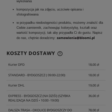
wykonania
kompozycja jak na zdjęciu, uczciwie opisana i
sfotografowana
w przypadku niedostępności produktu, możemy znaleźć dla
Ciebie zamiennik, zachowując kolorystykę, kształt oraz
wartość kompozycji, tak aby przypadła Ci do gustu. Napisz
zamowienia@bloomi.pl
do nas, chętnie doradzimy:
KOSZTY DOSTAWY
CENA NIE ZAWIERA EWENTUALNYCH KOSZTÓW
PŁATNOŚCI
Kurier DPD
18,00 zł
STANDARD - BYDGOSZCZ
( 09:00-22:00)
18,00 zł
Kurier DHL
19,00 zł
EXPRESS - BYDGOSZCZ (NA DZIŚ!)
(SZYBKA
36,00 zł
REALIZACJA NA DZIŚ • 10:00 -19:00)
DALSZA TRASA - OKOLICE BYDGOSZCZY DO
78,00 zł