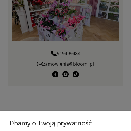
519499484
zamowienia@bloomi.pl
KONTAKT
Dbamy o Twoją prywatność
PŁATNOŚCI I DOSTAWA