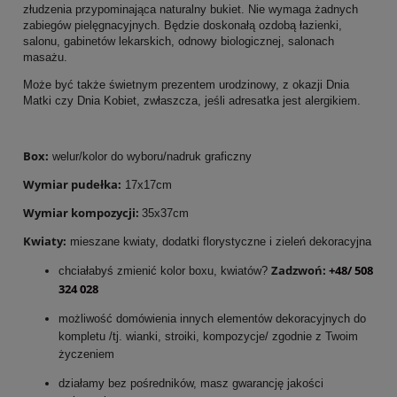
złudzenia przypominająca naturalny bukiet. Nie wymaga żadnych
zabiegów pielęgnacyjnych. Będzie doskonałą ozdobą łazienki,
salonu, gabinetów lekarskich, odnowy biologicznej, salonach
masażu.
Może być także świetnym prezentem urodzinowy, z okazji Dnia
Matki czy Dnia Kobiet, zwłaszcza, jeśli adresatka jest alergikiem.
Box:
welur/kolor do wyboru/nadruk graficzny
Wymiar pudełka:
17x17cm
Wymiar kompozycji:
35x37cm
Kwiaty:
mieszane kwiaty, dodatki florystyczne i zieleń dekoracyjna
Zadzwoń:
+48/ 508
chciałabyś zmienić kolor boxu, kwiatów?
324 028
możliwość domówienia innych elementów dekoracyjnych do
kompletu /tj. wianki, stroiki, kompozycje/ zgodnie z Twoim
życzeniem
działamy bez pośredników, masz gwarancję jakości