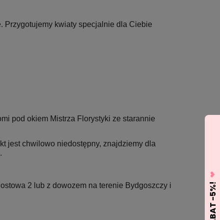
. Przygotujemy kwiaty specjalnie dla Ciebie
mi pod okiem Mistrza Florystyki ze starannie
ukt jest chwilowo niedostępny, znajdziemy dla
.
 Mostowa 2 lub z dowozem na terenie Bydgoszczy i