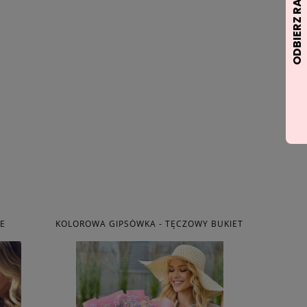
KOLOROWA GIPSÓWKA - TĘCZOWY BUKIET
BUKIET Z 
EKWADORSK