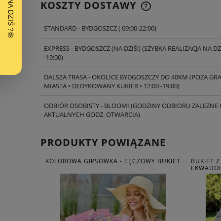
KOSZTY DOSTAWY
STANDARD - BYDGOSZCZ
( 09:00-22:00)
CENA NIE ZAWIERA
EWENTUALNYCH K
EXPRESS - BYDGOSZCZ (NA DZIŚ!)
(SZYBKA REALIZACJA NA DZI
PŁATNOŚCI
-19:00)
DALSZA TRASA - OKOLICE BYDGOSZCZY DO 40KM
(POZA GR
MIASTA • DEDYKOWANY KURIER • 12:00 -19:00)
ODBIÓR OSOBISTY - BLOOMI
(GODZINY ODBIORU ZALEŻNE
AKTUALNYCH GODZ. OTWARCIA)
PRODUKTY POWIĄZANE
KOLOROWA GIPSÓWKA - TĘCZOWY BUKIET
BUKIET 
EKWADOR