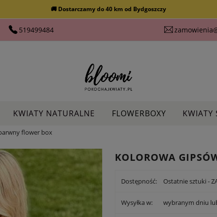
🚚 Dostarczamy do 40 km od Bydgoszczy
519499484
zamowienia@
KWIATY NATURALNE
FLOWERBOXY
KWIATY
arwny flower box
KOLOROWA GIPSÓW
Dostępność:
Ostatnie sztuki -
Wysyłka w:
wybranym dniu l