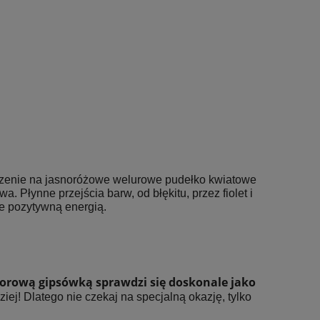
jrzenie na jasnoróżowe welurowe pudełko kwiatowe
Płynne przejścia barw, od błękitu, przez fiolet i
je pozytywną energią.
lorową gipsówką sprawdzi się doskonale jako
ej! Dlatego nie czekaj na specjalną okazję, tylko