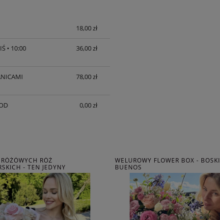
18,00 zł
OSZTÓW
Ś • 10:00
36,00 zł
ANICAMI
78,00 zł
 OD
0,00 zł
Z RÓŻÓWYCH RÓŻ
WELUROWY FLOWER BOX - BOSKIE
SKICH - TEN JEDYNY
BUENOS