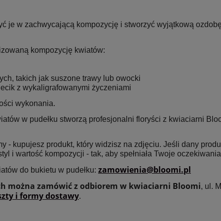
czyć je w zachwycającą kompozycję i stworzyć wyjątkową ozdobę
izowaną kompozycję kwiatów:
h, takich jak suszone trawy lub owocki
ecik z wykaligrafowanymi życzeniami
ości wykonania.
ów w pudełku stworzą profesjonalni floryści z kwiaciarni Bloo
 - kupujesz produkt, który widzisz na zdjęciu. Jeśli dany prod
styl i wartość kompozycji - tak, aby spełniała Twoje oczekiwania
zamowienia@bloomi.pl
iatów do bukietu w pudełku:
ch można zamówić z odbiorem w kwiaciarni Bloomi
, ul.
zty i formy dostawy
.