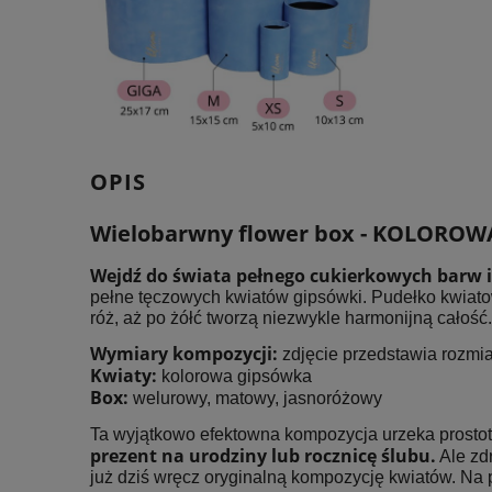
OPIS
Wielobarwny flower box - KOLORO
Wejdź do świata pełnego cukierkowych barw i
pełne tęczowych kwiatów gipsówki. Pudełko kwiatowe
róż, aż po żółć tworzą niezwykle harmonijną całoś
Wymiary kompozycji:
zdjęcie przedstawia rozmi
Kwiaty:
kolorowa gipsówka
Box:
welurowy, matowy, jasnoróżowy
Ta wyjątkowo efektowna kompozycja urzeka prostot
prezent na urodziny lub rocznicę ślubu.
Ale zdr
już dziś wręcz oryginalną kompozycję kwiatów. Na