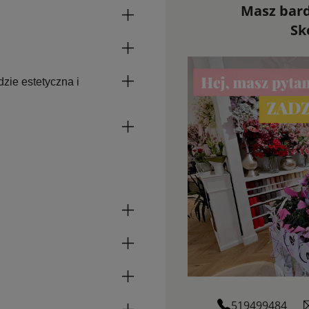
Masz bard
Sk
ie estetyczna i
519499484