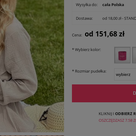
Wysyłka do:
cała Polska
Dostawa:
od 18,00 zł
- STAN
Cena nie zawiera ewen
od
151,68 zł
Cena:
płatności
*
Wybierz kolor:
*
Rozmiar pudełka:
KLIKNIJ I
ODBIERZ 
OSZCZĘDZASZ
7.58 Z