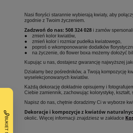
Nasi floryści starannie wybierają kwiaty, aby połą
zgodnie z Twoim życzeniem.
Zadzwoń do nas: 508 324 028
i zamów spersonal
● zmień kolor kwiatów,
● zmień kolor i rozmiar pudełka kwiatowego,
● poproś o wkomponowanie dodatków florystycznyc
● na życzenie, do flower boxa możemy dołożyć bil
Kupując u nas, dostajesz gwarancję najwyższej jak
Działamy bez pośredników, a Twoją kompozycję kwiat
wyselekcjonowanych kwiatów.
Każdą dekorację dokładnie opisujemy i fotografujemy
Ciebie zamiennik, zachowując kolorystykę, kształt, 
Napisz do nas, chętnie doradzimy Ci w wyborze kw
Dekoracje i kompozycje z kwiatów naturalny
Kos
okolic. Więcej informacji znajdziesz w zakładce