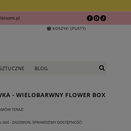
bloomi.pl
KOSZYK:
(PUSTY)
 SZTUCZNE
BLOG
KA - WIELOBARWNY FLOWER BOX
 ZAMÓW TERAZ!
ub dziś - ZADZWOŃ, SPRAWDZIMY DOSTĘPNOŚĆ!