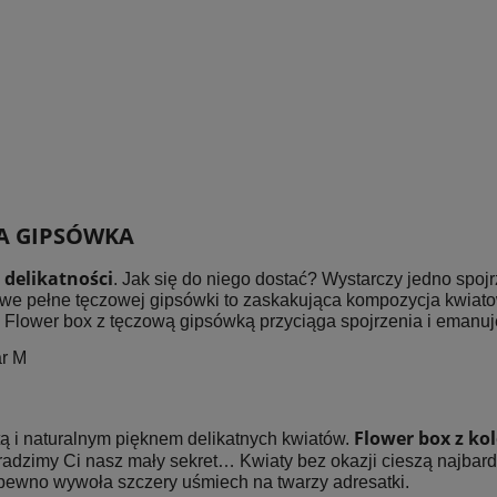
WA GIPSÓWKA
 delikatności
. Jak się do niego dostać? Wystarczy jedno spo
 pełne tęczowej gipsówki to zaskakująca kompozycja kwiatowa. 
ć. Flower box z tęczową gipsówką przyciąga spojrzenia i emanu
ar M
Flower box z ko
ą i naturalnym pięknem delikatnych kwiatów.
adzimy Ci nasz mały sekret… Kwiaty bez okazji cieszą najbardzi
 pewno wywoła szczery uśmiech na twarzy adresatki.